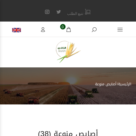
تتبع الطلب
0
الرئيسية
أصايص منوعة
أصايص منوعة
(38)