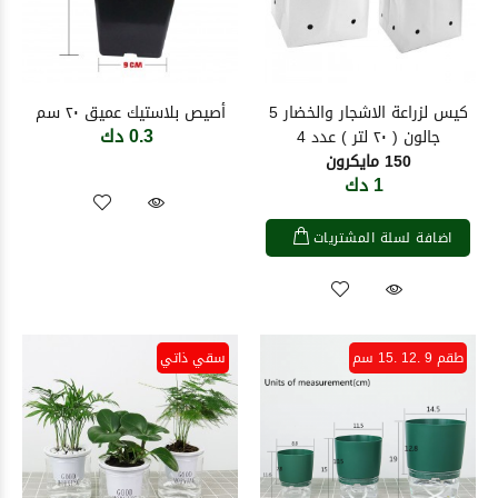
كيس لزراعة الاشجار والخضار 5
أصيص بلاستيك عميق ٢٠ سم
0.3 دك
جالون ( ٢٠ لتر ) عدد 4
150 مايكرون
1 دك
اضافة لسلة المشتريات
طقم 9 .12 .15 سم
سقي ذاتي