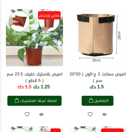
قماش
عملي ورخيص
اصيص سمارت 2 ج٠الون ( 20*20
اصيص بلاستيك خفيف 23.5 سم
سم )
( 5 قطع )
1.5 دك
1.25 دك
1.5 دك
التفاصيل
اضافة لسلة المشتريات