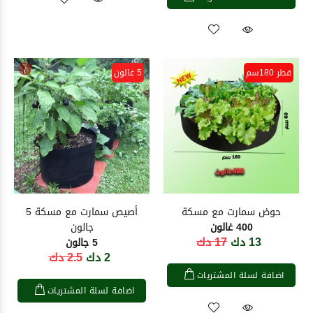
قطر 180سم
5 غالون
حوض سمارت مع مسكة
أصيص سمارت مع مسكة 5
400 غالون
جالون
13 دك
17 دك
5 جالون
2 دك
2.5 دك
اضافة لسلة المشتريات
اضافة لسلة المشتريات