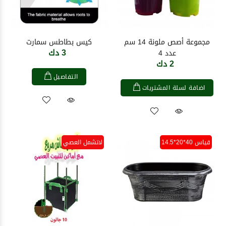
مجموعة أصص ملونة 14 سم
كيس بطاطس سمارت
3 دك
عدد 4
2 دك
التفاصيل
اضافة لسلة المشتريات
قياس 40*20*14.5
لاتشمل العصي